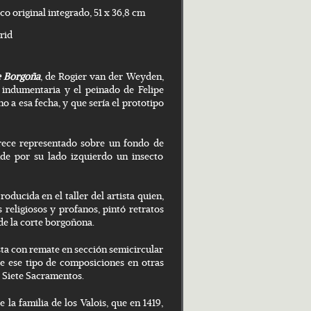
co original integrado, 51 x 36,8 cm
rid
e Borgoña
, de Rogier van der Weyden,
a indumentaria y el peinado de Felipe
no a esa fecha, y que sería el prototipo
rece representado sobre un fondo de
de por su lado izquierdo un insecto
oducida en el taller del artista quien,
religiosos y profanos, pintó retratos
de la corte borgoñona.
sta con remate en sección semicircular
de ese tipo de composiciones en otras
s Siete Sacramentos.
 la familia de los Valois, que en 1419,