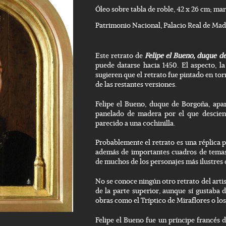
Óleo sobre tabla de roble, 42 x 26 cm; mar
Patrimonio Nacional, Palacio Real de Mad
Este retrato de
Felipe el Bueno, duque d
puede datarse hacia 1450. El aspecto, l
sugieren que el retrato fue pintado en tor
de las restantes versiones.
Felipe el Bueno, duque de Borgoña, apa
panelado de madera por el que descien
parecido a una cochinilla.
Probablemente el retrato es una réplica pr
además de importantes cuadros de temas 
de muchos de los personajes más ilustres 
No se conoce ningún otro retrato del arti
de la parte superior, aunque sí gustaba 
obras como el Tríptico de Miraflores o lo
Felipe el Bueno fue un príncipe francés de