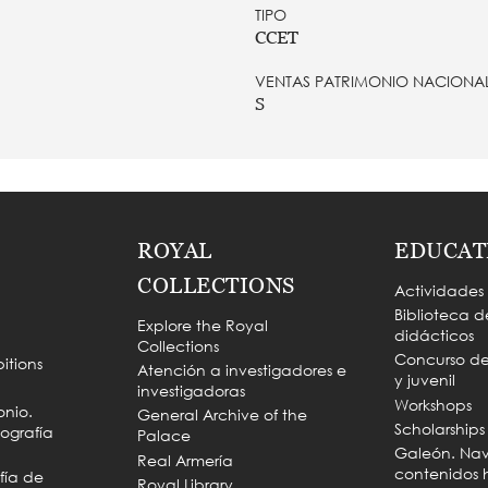
TIPO
CCET
VENTAS PATRIMONIO NACIONA
S
ROYAL
EDUCAT
COLLECTIONS
Actividades
Biblioteca d
Explore the Royal
didácticos
Collections
Concurso de 
itions
Atención a investigadores e
y juvenil
investigadoras
Workshops
onio.
General Archive of the
Scholarships
ografía
Palace
Galeón. Na
Real Armería
contenidos h
fía de
Royal Library