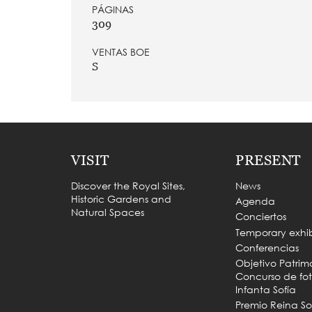
PÁGINAS
309
VENTAS BOE
S
VISIT
PRESENT
Discover the Royal Sites,
News
Historic Gardens and
Agenda
Natural Spaces
Conciertos
Temporary exhib
Conferencias
Objetivo Patrim
Concurso de fot
Infanta Sofía
Premio Reina So