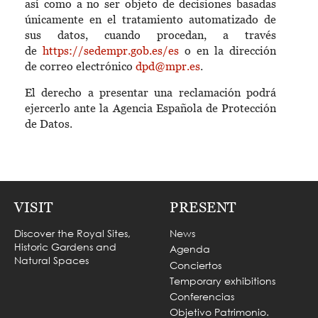
así como a no ser objeto de decisiones basadas
únicamente en el tratamiento automatizado de
sus datos, cuando procedan, a través
de
https://sedempr.gob.es/es
o en la dirección
de correo electrónico
dpd@mpr.es
.
El derecho a presentar una reclamación podrá
ejercerlo ante la Agencia Española de Protección
de Datos.
VISIT
PRESENT
Discover the Royal Sites,
News
Historic Gardens and
Agenda
Natural Spaces
Conciertos
Temporary exhibitions
Conferencias
Objetivo Patrimonio.