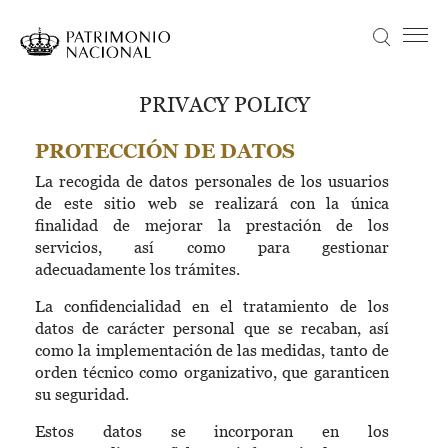
Skip
to
Search
Menú principal
main
content
Navegación
Idiomas
VISIT
PRIVACY POLICY
principal
disponibles
NEWS
PROTECCIÓN DE DATOS
Objetivo Patrimonio. Concurso de fotografía Infanta Sofía
La recogida de datos personales de los usuarios
COLLECTION
de este sitio web se realizará con la única
EDUCATION
finalidad de mejorar la prestación de los
servicios, así como para gestionar
ABOUT US
adecuadamente los trámites.
TRANSPARENCIA
La confidencialidad en el tratamiento de los
datos de carácter personal que se recaban, así
Información institucional, organizativa, de planificación y registro de actividades de tratamiento
TICKETS
como la implementación de las medidas, tanto de
orden técnico como organizativo, que garanticen
su seguridad.
Estos datos se incorporan en los