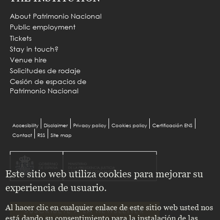
About Patrimonio Nacional
Public employment
Tickets
Stay in touch?
Venue hire
Solicitudes de rodaje
Cesión de espacios de
Patrimonio Nacional
Menu
Accesibility
Disclaimer
Privacy policy
Cookies policy
Certificación ENS
Contact
RSS
Site map
Pie
Este sitio web utiliza cookies para mejorar su
experiencia de usuario.
Al hacer clic en cualquier enlace de este sitio web usted nos
SUSCRÍBETE A LA NEWSLETTER
está dando su consentimiento para la instalación de las