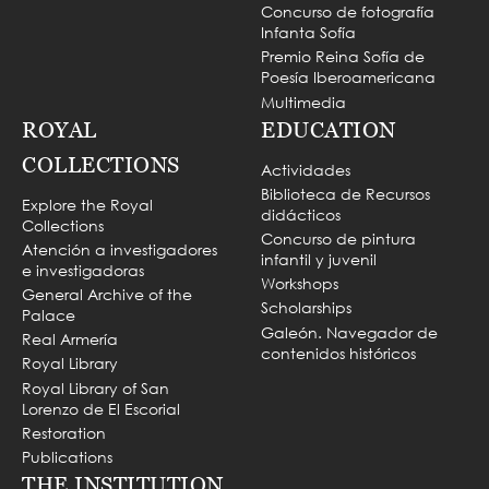
Concurso de fotografía
Infanta Sofía
Premio Reina Sofía de
Poesía Iberoamericana
Multimedia
ROYAL
EDUCATION
COLLECTIONS
Actividades
Biblioteca de Recursos
Explore the Royal
didácticos
Collections
Concurso de pintura
Atención a investigadores
infantil y juvenil
e investigadoras
Workshops
General Archive of the
Scholarships
Palace
Galeón. Navegador de
Real Armería
contenidos históricos
Royal Library
Royal Library of San
Lorenzo de El Escorial
Restoration
Publications
THE INSTITUTION