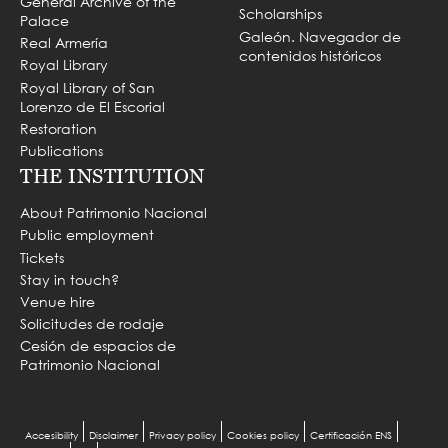
General Archive of the
Scholarships
Palace
Galeón. Navegador de
Real Armería
contenidos históricos
Royal Library
Royal Library of San
Lorenzo de El Escorial
Restoration
Publications
THE INSTITUTION
About Patrimonio Nacional
Public employment
Tickets
Stay in touch?
Venue hire
Solicitudes de rodaje
Cesión de espacios de
Patrimonio Nacional
Menu
Accesibility
Disclaimer
Privacy policy
Cookies policy
Certificación ENS