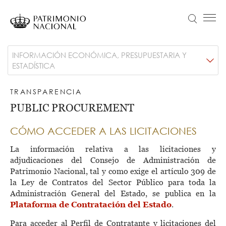
Skip
to
Search
Menú principal
main
content
Navegación
Idiomas
VISIT
Main
INFORMACIÓN ECONÓMICA, PRESUPUESTARIA Y
principal
disponibles
ESTADÍSTICA
NEWS
navigation
Objetivo Patrimonio. Concurso de fotografía Infanta Sofía
-
TRANSPARENCIA
COLLECTION
PUBLIC PROCUREMENT
Transparencia
EDUCATION
CÓMO ACCEDER A LAS LICITACIONES
ABOUT US
La información relativa a las licitaciones y
TRANSPARENCIA
adjudicaciones del Consejo de Administración de
Información institucional, organizativa, de planificación y registro de actividades de tratamiento
Patrimonio Nacional, tal y como exige el artículo 309 de
TICKETS
la Ley de Contratos del Sector Público para toda la
Administración General del Estado, se publica en la
Plataforma de Contratación del Estado
.
Para acceder al Perfil de Contratante y licitaciones del