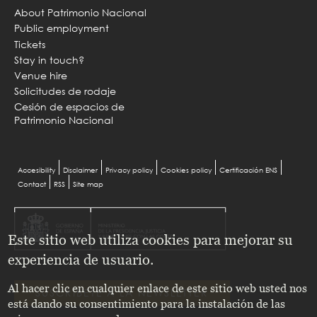
About Patrimonio Nacional
Public employment
Tickets
Stay in touch?
Venue hire
Solicitudes de rodaje
Cesión de espacios de
Patrimonio Nacional
Menu
Accesibility
Disclaimer
Privacy policy
Cookies policy
Certificación ENS
Contact
RSS
Site map
Pie
Este sitio web utiliza cookies para mejorar su
experiencia de usuario.
Al hacer clic en cualquier enlace de este sitio web usted nos
SUSCRÍBETE A LA NEWSLETTER
está dando su consentimiento para la instalación de las