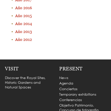
Año 2016
Año 2015
Año 2014
Año 2013
Año 2012
VISIT
PRESENT
Discover the Royal Sites,
News
Historic Gardens and
Agenda
Natural Spaces
Conciertos
Temporary exhibitions
Conferencias
Objetivo Patrimonio.
Concurso de fotografía