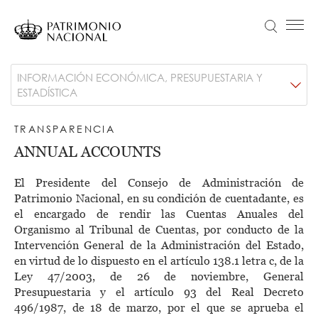
Skip
to
Search
Menú principal
main
content
Navegación
Idiomas
VISIT
Main
INFORMACIÓN ECONÓMICA, PRESUPUESTARIA Y
principal
disponibles
ESTADÍSTICA
NEWS
navigation
Objetivo Patrimonio. Concurso de fotografía Infanta Sofía
-
TRANSPARENCIA
COLLECTION
ANNUAL ACCOUNTS
Transparencia
EDUCATION
El Presidente del Consejo de Administración de
ABOUT US
Patrimonio Nacional, en su condición de cuentadante, es
el encargado de rendir las Cuentas Anuales del
TRANSPARENCIA
Organismo al Tribunal de Cuentas, por conducto de la
Información institucional, organizativa, de planificación y registro de actividades de tratamiento
Intervención General de la Administración del Estado,
TICKETS
en virtud de lo dispuesto en el artículo 138.1 letra c, de la
Ley 47/2003, de 26 de noviembre, General
Presupuestaria y el artículo 93 del Real Decreto
496/1987, de 18 de marzo, por el que se aprueba el