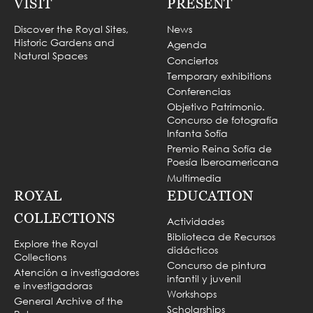
VISIT
PRESENT
Discover the Royal Sites,
News
Historic Gardens and
Agenda
Natural Spaces
Conciertos
Temporary exhibitions
Conferencias
Objetivo Patrimonio.
Concurso de fotografía
Infanta Sofía
Premio Reina Sofía de
Poesía Iberoamericana
Multimedia
ROYAL
EDUCATION
COLLECTIONS
Actividades
Biblioteca de Recursos
Explore the Royal
didácticos
Collections
Concurso de pintura
Atención a investigadores
infantil y juvenil
e investigadoras
Workshops
General Archive of the
Scholarships