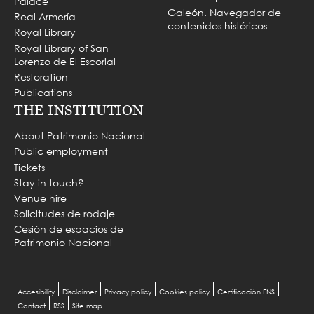
Palace
Galeón. Navegador de
Real Armería
contenidos históricos
Royal Library
Royal Library of San
Lorenzo de El Escorial
Restoration
Publications
THE INSTITUTION
About Patrimonio Nacional
Public employment
Tickets
Stay in touch?
Venue hire
Solicitudes de rodaje
Cesión de espacios de
Patrimonio Nacional
Menu
Accesibility
Disclaimer
Privacy policy
Cookies policy
Certificación ENS
Contact
RSS
Site map