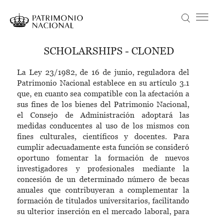
Skip
to
Search
Menú principal
main
content
Navegación
Idiomas
VISIT
SCHOLARSHIPS - CLONED
principal
disponibles
NEWS
La Ley 23/1982, de 16 de junio, reguladora del
Objetivo Patrimonio. Concurso de fotografía Infanta Sofía
Patrimonio Nacional establece en su artículo 3.1
COLLECTION
que, en cuanto sea compatible con la afectación a
sus fines de los bienes del Patrimonio Nacional,
EDUCATION
el Consejo de Administración adoptará las
medidas conducentes al uso de los mismos con
ABOUT US
fines culturales, científicos y docentes. Para
cumplir adecuadamente esta función se consideró
TRANSPARENCIA
oportuno fomentar la formación de nuevos
Información institucional, organizativa, de planificación y registro de actividades de tratamiento
TICKETS
investigadores y profesionales mediante la
concesión de un determinado número de becas
anuales que contribuyeran a complementar la
formación de titulados universitarios, facilitando
su ulterior inserción en el mercado laboral, para