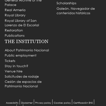
General Archive of the
Scholarships
Palace
Galeón. Navegador de
Real Armería
contenidos históricos
Royal Library
Royal Library of San
Lorenzo de El Escorial
Restoration
Publications
THE INSTITUTION
About Patrimonio Nacional
Public employment
Tickets
Stay in touch?
Venue hire
Solicitudes de rodaje
Cesión de espacios de
Patrimonio Nacional
Menu
Accesibility
Disclaimer
Privacy policy
Cookies policy
Certificación ENS