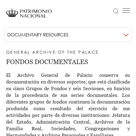
Skip
to
Search
Menú principal
main
content
Navegación
Idiomas
VISIT
Submenú
DOCUMENTARY RESOURCES
principal
disponibles
NEWS
-
Objetivo Patrimonio. Concurso de fotografía Infanta Sofía
GENERAL ARCHIVE OF THE PALACE
Archivo
COLLECTION
FONDOS DOCUMENTALES
General
EDUCATION
El Archivo General de Palacio conserva su
de
ABOUT US
documentación en diversos soportes, que está clasificada
en cinco Grupos de Fondos y seis Secciones, en función
Palacio
TRANSPARENCIA
de la procedencia de sus series documentales. Los
Información institucional, organizativa, de planificación y registro de actividades de tratamiento
diferentes grupos de fondos contienen la documentación
TICKETS
producida como resultado del ejercicio de sus
actividades por parte de diversas instituciones: Jefatura
del Estado, Administración Central, Archivos de la
Familia Real, Sociedades, Congregaciones y
Hermandades y Archivos Personales y Familiares.