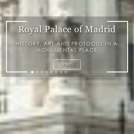
Royal Palace of Madrid
HISTORY, ART AND PROTOCOL IN A
MONUMENTAL PLACE
VISIT
item
item
item
item
item
item
item
item
0
1
2
3
4
5
6
7