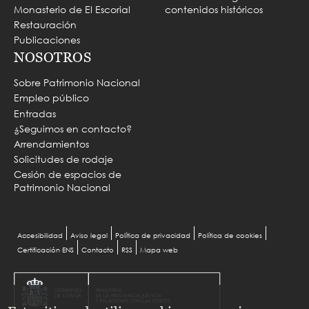
Monasterio de El Escorial
contenidos históricos
Restauración
Publicaciones
NOSOTROS
Sobre Patrimonio Nacional
Empleo público
Entradas
¿Seguimos en contacto?
Arrendamientos
Solicitudes de rodaje
Cesión de espacios de
Patrimonio Nacional
Menu
Accesibilidad
Aviso legal
Política de privacidad
Política de cookies
Certificación ENS
Contacto
RSS
Mapa web
Pie