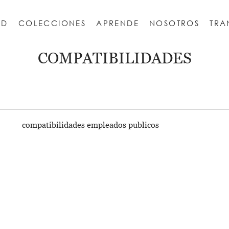
AD
COLECCIONES
APRENDE
NOSOTROS
TRA
ESCORIAL
 Escorial
REAL SITIO DE LA GRANJA DE SAN ILDEFONSO
Monasterio de San Jerónimo de Yuste
COMPATIBILIDADES
compatibilidades empleados publicos