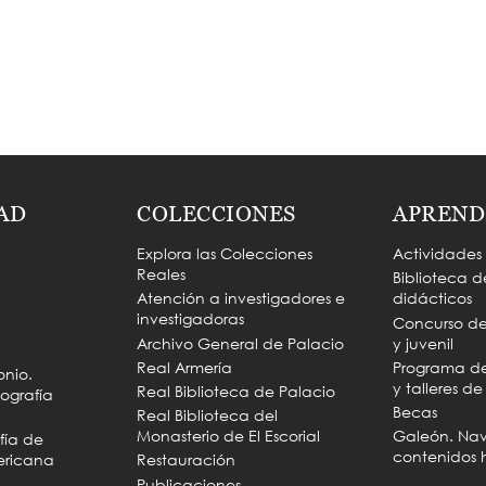
AD
COLECCIONES
APREND
Explora las Colecciones
Actividades
Reales
Biblioteca d
Atención a investigadores e
didácticos
investigadoras
Concurso de 
Archivo General de Palacio
y juvenil
Real Armería
Programa de 
onio.
y talleres d
Real Biblioteca de Palacio
ografía
Becas
Real Biblioteca del
Monasterio de El Escorial
Galeón. Na
fía de
contenidos h
ericana
Restauración
Publicaciones