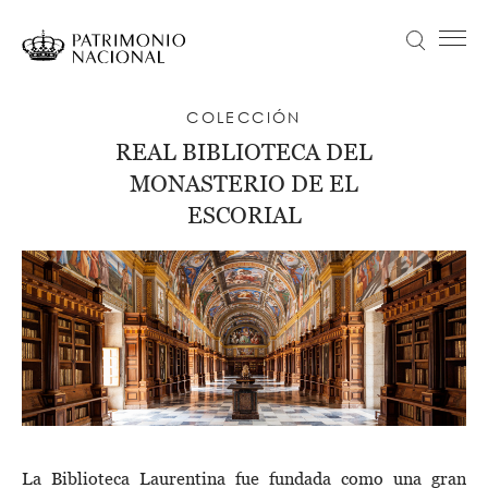
Pasar
al
Buscar
Menú principal
contenido
principal
Navegación
Idiomas
VISITA
COLECCIÓN
principal
disponibles
REAL BIBLIOTECA DEL
ACTUALIDAD
MONASTERIO DE EL
Objetivo Patrimonio. Concurso de fotografía Infanta Sofía
COLECCIONES
ESCORIAL
APRENDE
NOSOTROS
TRANSPARENCIA
Información institucional, organizativa, de planificación y registro de actividades de tratamiento
ENTRADAS
La Biblioteca Laurentina fue fundada como una gran