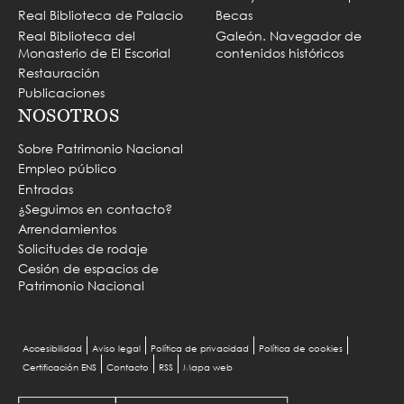
Real Biblioteca de Palacio
Becas
Real Biblioteca del
Galeón. Navegador de
Monasterio de El Escorial
contenidos históricos
Restauración
Publicaciones
NOSOTROS
Sobre Patrimonio Nacional
Empleo público
Entradas
¿Seguimos en contacto?
Arrendamientos
Solicitudes de rodaje
Cesión de espacios de
Patrimonio Nacional
Menu
Accesibilidad
Aviso legal
Política de privacidad
Política de cookies
Certificación ENS
Contacto
RSS
Mapa web
Pie