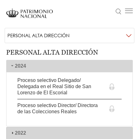
Pasar
al
Buscar
Menú principal
contenido
principal
Navegación
Idiomas
VISITA
Main
PERSONAL ALTA DIRECCIÓN
principal
disponibles
ACTUALIDAD
navigation
PERSONAL ALTA DIRECCIÓN
Objetivo Patrimonio. Concurso de fotografía Infanta Sofía
COLECCIONES
2024
APRENDE
Proceso selectivo Delegado/
NOSOTROS
Delegada en el Real Sitio de San
Lorenzo de El Escorial
TRANSPARENCIA
Información institucional, organizativa, de planificación y registro de actividades de tratamiento
Proceso selectivo Director/ Directora
ENTRADAS
de las Colecciones Reales
2022