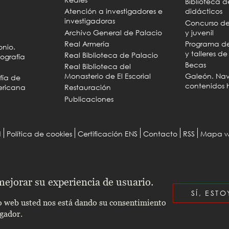
Biblioteca d
Atención a investigadores e
didácticos
investigadoras
Concurso de 
Archivo General de Palacio
y juvenil
Real Armería
Programa de 
onio.
y talleres d
Real Biblioteca de Palacio
ografía
Becas
Real Biblioteca del
Monasterio de El Escorial
Galeón. Na
fía de
contenidos h
ericana
Restauración
Publicaciones
d
Política de cookies
Certificación ENS
Contacto
RSS
Mapa 
 mejorar su experiencia de usuario.
SÍ, EST
tio web usted nos está dando su consentimiento
egador.