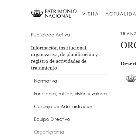
Pasar
Navegación
al
principal
VISITA
ACTUALID
contenido
principal
CONJUNTO HISTÓRICO DEL PALACIO REAL DE MADRID
REAL SITIO DE SAN LORENZO DE EL 
Real Monasterio de San Lorenzo de El
Main
TRAN
Publicidad Activa
OR
navigation
Información institucional,
organizativa, de planificación y
-
registro de actividades de
Descr
Transparencia
tratamiento
Normativa
Funciones, misión, visión y valores
Consejo de Administración
Equipo Directivo
Organigrama