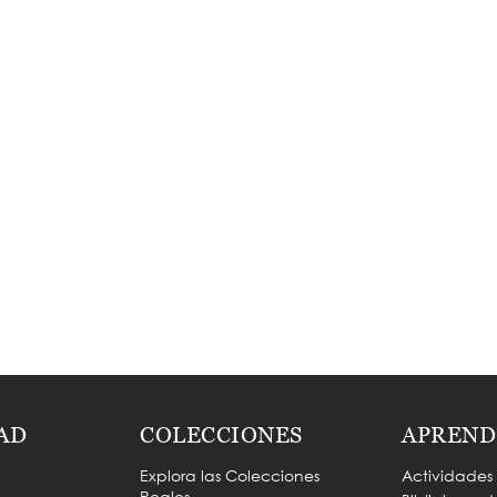
AD
COLECCIONES
APREND
Explora las Colecciones
Actividades
Reales