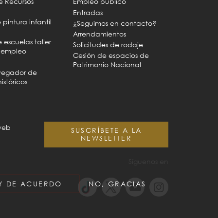
e Recursos
Empleo público
Entradas
pintura infantil
¿Seguimos en contacto?
Arrendamientos
escuelas taller
Solicitudes de rodaje
e empleo
Cesión de espacios de
Patrimonio Nacional
vegador de
istóricos
web
SUSCRÍBETE A LA
NEWSLETTER
Síguenos en
OY DE ACUERDO
NO, GRACIAS