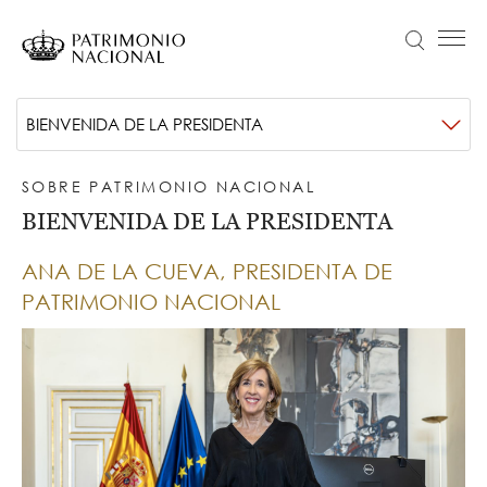
Pasar
al
Buscar
Menú principal
contenido
principal
Navegación
Idiomas
VISITA
Submenú
BIENVENIDA DE LA PRESIDENTA
principal
disponibles
ACTUALIDAD
-
Objetivo Patrimonio. Concurso de fotografía Infanta Sofía
SOBRE PATRIMONIO NACIONAL
Sobre
COLECCIONES
BIENVENIDA DE LA PRESIDENTA
patrimonio
APRENDE
ANA DE LA CUEVA, PRESIDENTA DE
nacional
NOSOTROS
PATRIMONIO NACIONAL
TRANSPARENCIA
Información institucional, organizativa, de planificación y registro de actividades de tratamiento
ENTRADAS