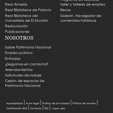
Real Armería
taller y talleres de empleo
Real Biblioteca de Palacio
Becas
Real Biblioteca del
Galeón. Navegador de
Monasterio de El Escorial
contenidos históricos
Restauración
Publicaciones
NOSOTROS
Sobre Patrimonio Nacional
Empleo público
Entradas
¿Seguimos en contacto?
Arrendamientos
Solicitudes de rodaje
Cesión de espacios de
Patrimonio Nacional
Menu
Accesibilidad
Aviso legal
Política de privacidad
Política de cookies
Certificación ENS
Contacto
RSS
Mapa web