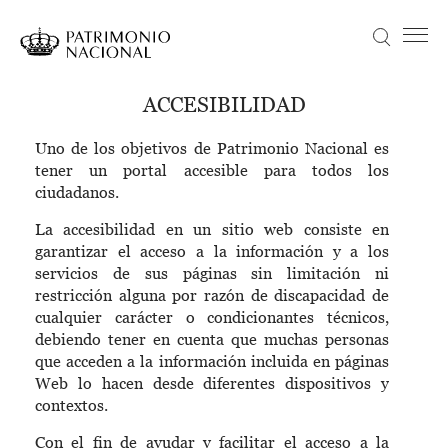
Pasar
al
Buscar
Menú principal
contenido
principal
Navegación
Idiomas
VISITA
ACCESIBILIDAD
principal
disponibles
ACTUALIDAD
Uno de los objetivos de Patrimonio Nacional es
Objetivo Patrimonio. Concurso de fotografía Infanta Sofía
tener un portal accesible para todos los
COLECCIONES
ciudadanos.
APRENDE
La accesibilidad en un sitio web consiste en
garantizar el acceso a la información y a los
NOSOTROS
servicios de sus páginas sin limitación ni
restricción alguna por razón de discapacidad de
TRANSPARENCIA
cualquier carácter o condicionantes técnicos,
Información institucional, organizativa, de planificación y registro de actividades de tratamiento
debiendo tener en cuenta que muchas personas
ENTRADAS
que acceden a la información incluida en páginas
Web lo hacen desde diferentes dispositivos y
contextos.
Con el fin de ayudar y facilitar el acceso a la