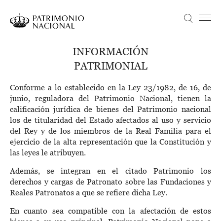
Pasar
al
Buscar
Menú principal
contenido
principal
Navegación
Idiomas
VISITA
INFORMACIÓN
principal
disponibles
PATRIMONIAL
ACTUALIDAD
Objetivo Patrimonio. Concurso de fotografía Infanta Sofía
Conforme a lo establecido en la Ley 23/1982, de 16, de
COLECCIONES
junio, reguladora del Patrimonio Nacional, tienen la
calificación jurídica de bienes del Patrimonio nacional
APRENDE
los de titularidad del Estado afectados al uso y servicio
NOSOTROS
del Rey y de los miembros de la Real Familia para el
ejercicio de la alta representación que la Constitución y
TRANSPARENCIA
las leyes le atribuyen.
Información institucional, organizativa, de planificación y registro de actividades de tratamiento
Además, se integran en el citado Patrimonio los
ENTRADAS
derechos y cargas de Patronato sobre las Fundaciones y
Reales Patronatos a que se refiere dicha Ley.
En cuanto sea compatible con la afectación de estos