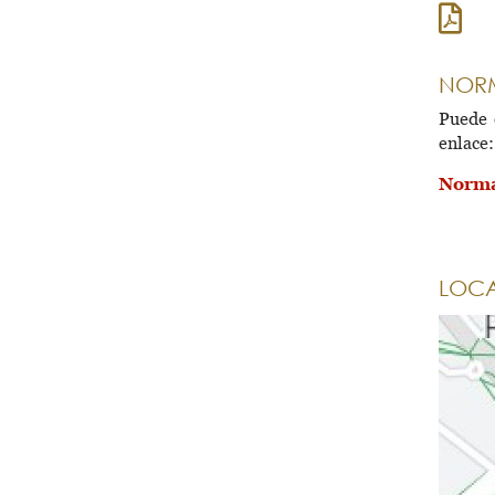
NORM
Puede 
enlace:
Norma
LOCA