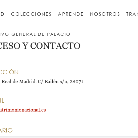
AD
COLECCIONES
APRENDE
NOSOTROS
TRA
ESCORIAL
 Escorial
REAL SITIO DE LA GRANJA DE SAN ILDEFONSO
Monasterio de San Jerónimo de Yuste
IVO GENERAL DE PALACIO
CESO Y CONTACTO
CCIÓN
o Real de Madrid. C/ Bailén s/n, 28071
IL
trimonionacional.es
ARIO