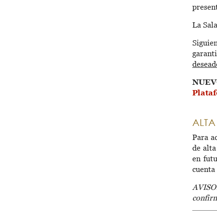
presen
La Sala
Siguie
garant
desead
NUEV
Plataf
ALTA
Para ac
de alta
en fut
cuenta
AVISO:
confirm