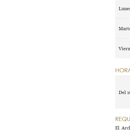
Lunes
Marte
Vier
HORA
Del 1
REQU
El Arc