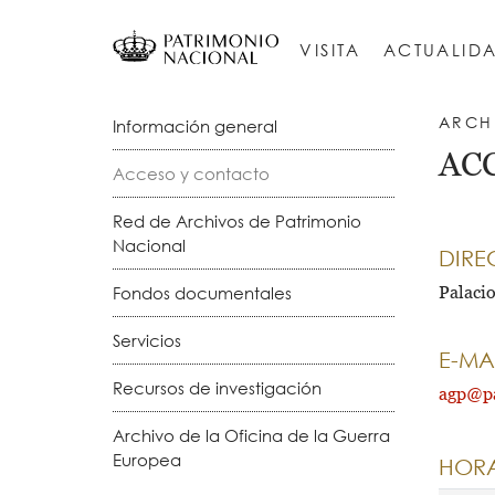
Pasar
Navegación
al
principal
VISITA
ACTUALID
contenido
principal
CONJUNTO HISTÓRICO DEL PALACIO REAL DE MADRID
REAL SITIO DE SAN LORENZO DE EL 
Real Monasterio de San Lorenzo de El
Submenú
ARCH
Información general
AC
-
Acceso y contacto
Archivo
Red de Archivos de Patrimonio
Nacional
General
DIRE
de
Fondos documentales
Palaci
Palacio
Servicios
E-MA
Recursos de investigación
agp@pa
Archivo de la Oficina de la Guerra
Europea
HOR