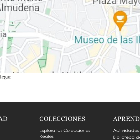
legar
AD
COLECCIONES
APREND
Explora las Colecciones
Actividades
Reales
Biblioteca d