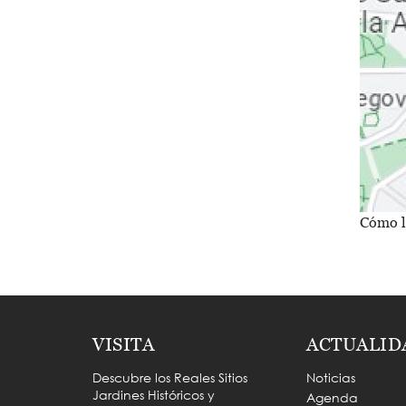
Cómo l
VISITA
ACTUALID
Descubre los Reales Sitios
Noticias
Jardines Históricos y
Agenda