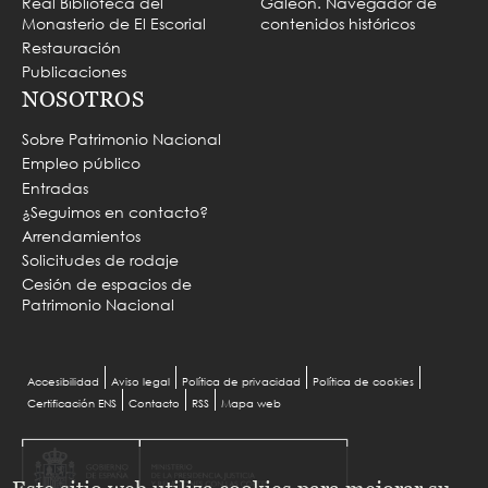
Real Biblioteca del
Galeón. Navegador de
Monasterio de El Escorial
contenidos históricos
Restauración
Publicaciones
NOSOTROS
Sobre Patrimonio Nacional
Empleo público
Entradas
¿Seguimos en contacto?
Arrendamientos
Solicitudes de rodaje
Cesión de espacios de
Patrimonio Nacional
Menu
Accesibilidad
Aviso legal
Política de privacidad
Política de cookies
Certificación ENS
Contacto
RSS
Mapa web
Pie