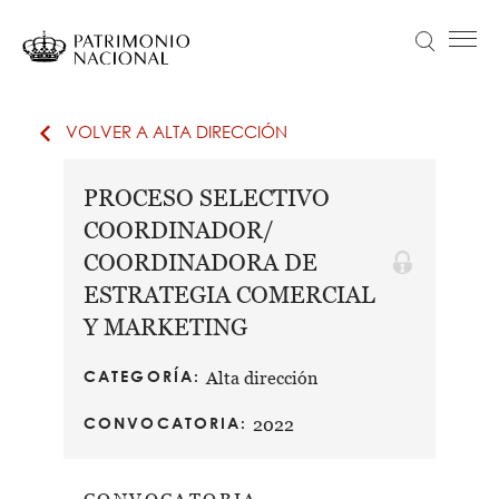
Pasar
al
Buscar
Menú principal
contenido
principal
Navegación
Idiomas
VISITA
principal
disponibles
VOLVER A ALTA DIRECCIÓN
ACTUALIDAD
Objetivo Patrimonio. Concurso de fotografía Infanta Sofía
PROCESO SELECTIVO
COLECCIONES
COORDINADOR/
APRENDE
COORDINADORA DE
ESTRATEGIA COMERCIAL
NOSOTROS
Y MARKETING
TRANSPARENCIA
Información institucional, organizativa, de planificación y registro de actividades de tratamiento
CATEGORÍA
Alta dirección
ENTRADAS
CONVOCATORIA
2022