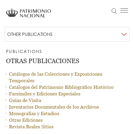
Skip
to
Search
Menú principal
main
content
Navegación
Idiomas
VISIT
Submenú
OTHER PUBLICATIONS
principal
disponibles
NEWS
-
Objetivo Patrimonio. Concurso de fotografía Infanta Sofía
PUBLICATIONS
Publicaciones
COLLECTION
OTRAS PUBLICACIONES
EDUCATION
Catálogos de las Colecciones y Exposiciones
ABOUT US
Temporales
Catálogos del Patrimonio Bibliográfico Histórico
TRANSPARENCIA
Facsímiles y Ediciones Especiales
Información institucional, organizativa, de planificación y registro de actividades de tratamiento
Guías de Visita
TICKETS
Inventarios Documentales de los Archivos
Monografías y Estudios
Otras Ediciones
Revista Reales Sitios