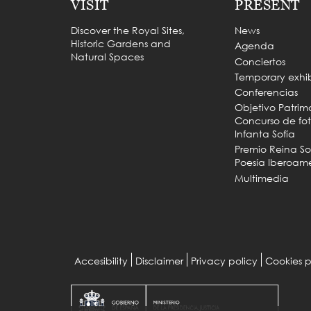
VISIT
PRESENT
Discover the Royal Sites,
News
Historic Gardens and
Agenda
Natural Spaces
Conciertos
Temporary exhib
Conferencias
Objetivo Patrim
Concurso de fot
Infanta Sofía
Premio Reina So
Poesía Iberoam
Multimedia
Accesibility
Disclaimer
Privacy policy
Cookies p
Menu
Pie