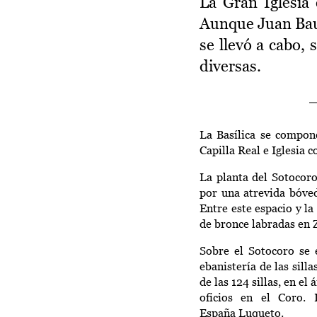
La Gran Iglesia 
Aunque Juan Bauti
se llevó a cabo,
diversas.
La Basílica se compone
Capilla Real e Iglesia 
La planta del Sotocoro
por una atrevida bóved
Entre est
e
espacio y la
de bronce labradas e
n 
Sobre el Sotocoro se e
ebanistería de las sill
de las 124 sillas, en el
oficios en el Coro.
España
Luqueto
.