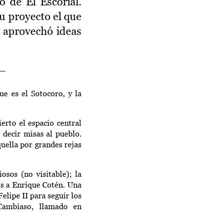
o de El Escorial.
su proyecto el que
a aprovechó ideas
ue es el Sotocoro, y la
erto el espacio central
 decir misas al pueblo.
quella por grandes rejas
osos (no visitable); la
os a Enrique
Cotén
. Una
Felipe II para seguir los
Cambiaso
, llamado en