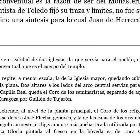
conventual es la razón de ser del Monasteri
sta de Toledo fijó su traza y límites, no fue 
 sino una síntesis para lo cual Juan de Herrer
 en realidad de dos iglesias: la que servía para el pueblo, q
conventual, que es el cuerpo del templo.
 repite, a menor escala, la de la Iglesia mayor, quedando cubi
a plana. Dos altares a los lados del arco central servían para
 Capilla Real queda el Coro de los seminaristas, separado de a
Zaragoza por Guillén de
Tujarón
.
xtiende, al nivel de la planta principal, el Coro de los religi
as se debe a José Flecha, genovés, y la de las cajas de los órgan
 ángulo suroeste, es ligeramente más ancha: era la utilizada por 
 La Gloria pintada al fresco en la bóveda es de Luca