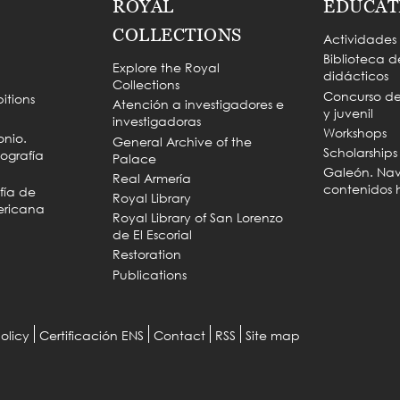
ROYAL
EDUCAT
COLLECTIONS
Actividades
Biblioteca d
Explore the Royal
didácticos
Collections
Concurso de 
itions
Atención a investigadores e
y juvenil
investigadoras
Workshops
onio.
General Archive of the
Scholarships
ografía
Palace
Galeón. Na
Real Armería
contenidos h
fía de
Royal Library
ericana
Royal Library of San Lorenzo
de El Escorial
Restoration
Publications
olicy
Certificación ENS
Contact
RSS
Site map