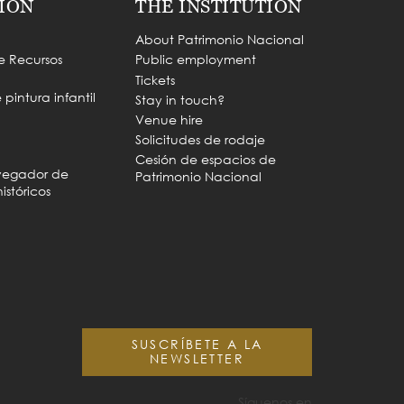
ION
THE INSTITUTION
About Patrimonio Nacional
e Recursos
Public employment
Tickets
pintura infantil
Stay in touch?
Venue hire
Solicitudes de rodaje
Cesión de espacios de
vegador de
Patrimonio Nacional
istóricos
SUSCRÍBETE A LA
NEWSLETTER
Síguenos en