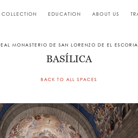
COLLECTION
EDUCATION
ABOUT US
TR
ESCORIAL
REAL SITIO DE LA GRANJA DE SAN ILDEFONSO
Royal Palace of La Granja de San Ildefonso
REAL MONASTERIO DE SAN LORENZO DE EL ESCORIA
BASÍLICA
BACK TO ALL SPACES