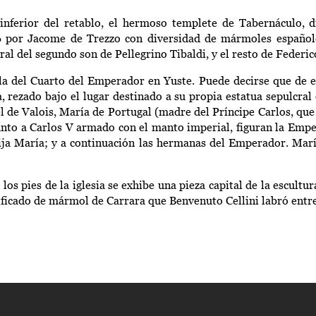
 inferior del retablo, el hermoso templete de Tabernáculo, 
6 por
Jacome
de
Trezzo
con diversidad de mármoles español
ral del segundo son de Pellegrino
Tibaldi
, y el resto de Federi
 la del Cuarto del Emperador en Yuste. Puede decirse que de e
 rezado bajo el lugar destinado a su propia estatua sepulcral
l de Valois, María de Portugal (madre del Príncipe Carlos, que 
junto a Carlos V armado con el manto imperial, figuran la Empe
 hija María; y a continuación las hermanas del Emperador. Ma
 los pies de la iglesia se exhibe una pieza capital de la escultur
cificado de mármol de Carrara que
Benvenuto
Cellini
labró entr