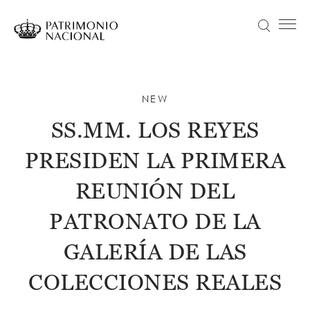
Skip
to
Search
Menú principal
main
content
Navegación
Idiomas
VISIT
principal
disponibles
NEWS
NEW
Objetivo Patrimonio. Concurso de fotografía Infanta Sofía
SS.MM. LOS REYES
COLLECTION
PRESIDEN LA PRIMERA
EDUCATION
ABOUT US
REUNIÓN DEL
TRANSPARENCIA
PATRONATO DE LA
Información institucional, organizativa, de planificación y registro de actividades de tratamiento
TICKETS
GALERÍA DE LAS
COLECCIONES REALES