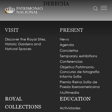
Skip
DERECHA
Search
to
Menú principal
main
content
Navegación
Idiomas
VISIT
principal
disponibles
VISIT
PRESENT
NEWS
Discover the Royal Sites,
News
Objetivo Patrimonio. Concurso de fotografía Infanta Sofía
Historic Gardens and
Agenda
COLLECTION
Natural Spaces
Conciertos
Temporary exhibitions
EDUCATION
Conferencias
ABOUT US
Objetivo Patrimonio.
Concurso de fotografía
TRANSPARENCIA
Infanta Sofía
Premio Reina Sofía de
Información institucional, organizativa, de planificación y registro de actividades de tratamiento
TICKETS
Poesía Iberoamericana
Multimedia
ROYAL
EDUCATION
COLLECTIONS
Actividades