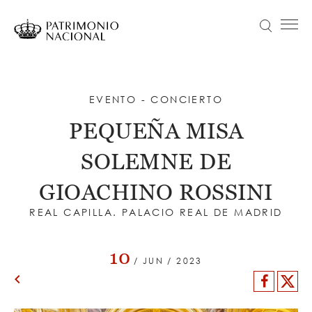
Pasar
al
Buscar
Menú principal
contenido
principal
Navegación
Idiomas
VISITA
principal
disponibles
ACTUALIDAD
EVENTO - CONCIERTO
Objetivo Patrimonio. Concurso de fotografía Infanta Sofía
PEQUEÑA MISA
COLECCIONES
SOLEMNE DE
APRENDE
NOSOTROS
GIOACHINO ROSSINI
REAL CAPILLA. PALACIO REAL DE MADRID
TRANSPARENCIA
Información institucional, organizativa, de planificación y registro de actividades de tratamiento
ENTRADAS
10
/ JUN / 2023
keyboard_arrow_left
Facebo
X