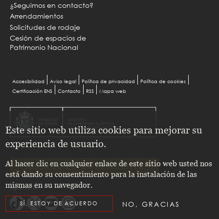
¿Seguimos en contacto?
Arrendamientos
Solicitudes de rodaje
Cesión de espacios de
Patrimonio Nacional
Menu
Accesibilidad
Aviso legal
Política de privacidad
Política de cookies
Certificación ENS
Contacto
RSS
Mapa web
Pie
Este sitio web utiliza cookies para mejorar su
experiencia de usuario.
Al hacer clic en cualquier enlace de este sitio web usted nos
SUSCRÍBETE A LA NEWSLETTER
está dando su consentimiento para la instalación de las
mismas en su navegador.
Síguenos en
SÍ, ESTOY DE ACUERDO
NO, GRACIAS