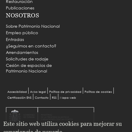
Restauración
Publicaciones
NOSOTROS
Sobre Patrimonio Nacional
Empleo público
Entradas
¿Seguimos en contacto?
Arrendamientos
Solicitudes de rodaje
Cesión de espacios de
Patrimonio Nacional
Menu
Accesibilidad
Aviso legal
Política de privacidad
Política de cookies
Certificación ENS
Contacto
RSS
Mapa web
Pie
Este sitio web utiliza cookies para mejorar su
experiencia de usuario.