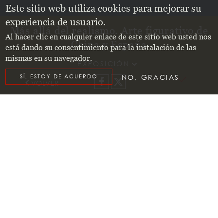
Este sitio web utiliza cookies para mejorar su
experiencia de usuario.
Más allá del realismo. Arte figurativo de
Al hacer clic en cualquier enlace de este sitio web usted nos
China y España
está dando su consentimiento para la instalación de las
mismas en su navegador.
EXPOSICIÓN
o
e
SÍ, ESTOY DE ACUERDO
NO, GRACIAS
s
l
Facebook
X
keyboard_arrow_left
I
r
a
l
r
e
t
d
e
c
o
n
t
n
i
d
VOLVER
EXPOSICIÓN
MÁS ALLÁ DEL
REALISMO. ARTE
FIGURATIVO DE CHINA Y
ESPAÑA