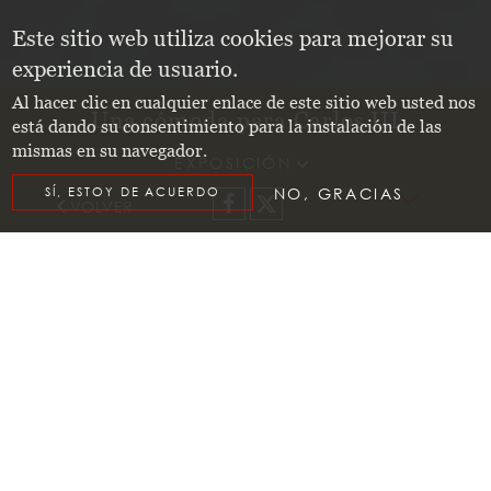
Este sitio web utiliza cookies para mejorar su
experiencia de usuario.
Al hacer clic en cualquier enlace de este sitio web usted nos
Una cómoda para Carlos III
está dando su consentimiento para la instalación de las
mismas en su navegador.
EXPOSICIÓN
o
e
SÍ, ESTOY DE ACUERDO
NO, GRACIAS
s
l
Facebook
X
keyboard_arrow_left
I
r
a
l
r
e
t
d
e
c
o
n
t
n
i
d
VOLVER
EXPOSICIÓN
UNA CÓMODA PARA
CARLOS III
PALACIO REAL DE MADRID. GABINETE DE
ESTUCOS