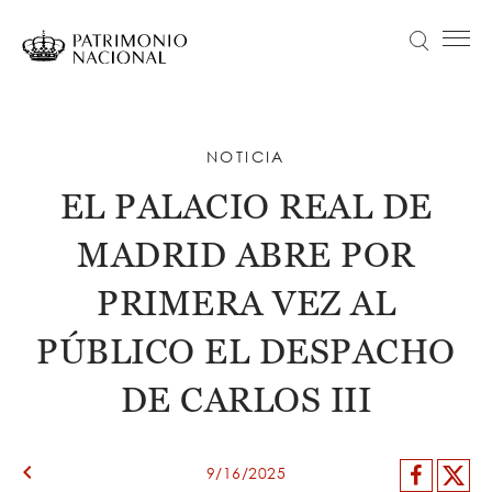
Pasar
al
Buscar
Menú principal
contenido
principal
Navegación
Idiomas
VISITA
principal
disponibles
ACTUALIDAD
NOTICIA
Objetivo Patrimonio. Concurso de fotografía Infanta Sofía
EL PALACIO REAL DE
COLECCIONES
MADRID ABRE POR
APRENDE
NOSOTROS
PRIMERA VEZ AL
TRANSPARENCIA
PÚBLICO EL DESPACHO
Información institucional, organizativa, de planificación y registro de actividades de tratamiento
DE CARLOS III
ENTRADAS
keyboard_arrow_left
Facebo
X
9/16/2025