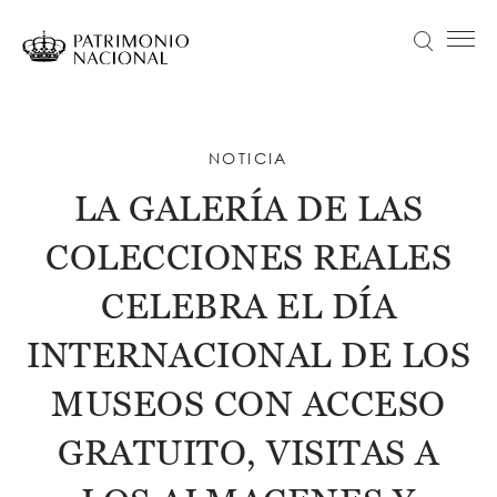
Pasar
al
Buscar
Menú principal
contenido
principal
Navegación
Idiomas
VISITA
principal
disponibles
ACTUALIDAD
NOTICIA
Objetivo Patrimonio. Concurso de fotografía Infanta Sofía
LA GALERÍA DE LAS
COLECCIONES
COLECCIONES REALES
APRENDE
NOSOTROS
CELEBRA EL DÍA
TRANSPARENCIA
INTERNACIONAL DE LOS
Información institucional, organizativa, de planificación y registro de actividades de tratamiento
MUSEOS CON ACCESO
ENTRADAS
GRATUITO, VISITAS A