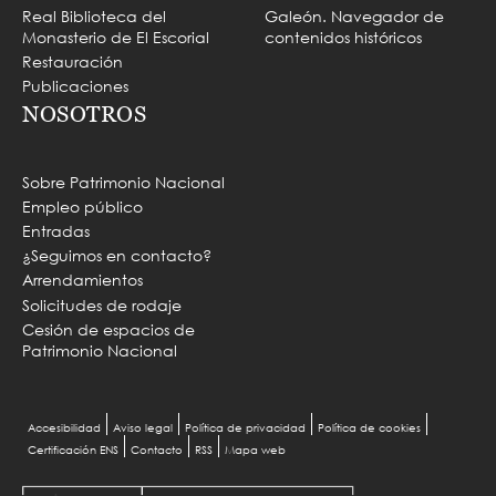
Real Biblioteca del
Galeón. Navegador de
Monasterio de El Escorial
contenidos históricos
Restauración
Publicaciones
NOSOTROS
Sobre Patrimonio Nacional
Empleo público
Entradas
¿Seguimos en contacto?
Arrendamientos
Solicitudes de rodaje
Cesión de espacios de
Patrimonio Nacional
MENU
Accesibilidad
Aviso legal
Política de privacidad
Política de cookies
Certificación ENS
Contacto
RSS
Mapa web
PIE