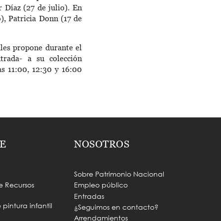
r Díaz (27 de julio). En
), Patricia Donn (17 de
ales propone durante el
trada- a su colección
as 11:00, 12:30 y 16:00
E
NOSOTROS
Sobre Patrimonio Nacional
e Recursos
Empleo público
Entradas
pintura infantil
¿Seguimos en contacto?
Arrendamientos