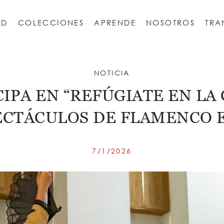
AD
COLECCIONES
APRENDE
NOSOTROS
TRA
ESCORIAL
 Escorial
REAL SITIO DE LA GRANJA DE SAN ILDEFONSO
Monasterio de San Jerónimo de Yuste
NOTICIA
CIPA EN “REFÚGIATE EN LA
ECTÁCULOS DE FLAMENCO 
7/1/2026