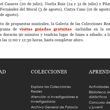
iel Casares (20 de julio), Noelia Ruiz (24 y 31 de julio) y Pila
Fernández del Moral (3 de agosto), Cintya Cano (10 de agosto
 de agosto).
o de propuestas musicales, la Galería de las Colecciones Re
ograma de
visitas guiadas gratuitas
-incluidas en la en
s durarán 90 minutos y tendrán lugar de lunes a sábado, a l
a las 11:00 y 12:30 horas, hasta completar aforo.
AD
COLECCIONES
APREND
Explora las Colecciones
Actividades
Reales
Biblioteca d
Atención a investigadores e
didácticos
investigadoras
Concurso de 
Archivo General de Palacio
y juvenil