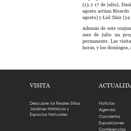
(13 y 17 de julio), Dan
agosto actúan Ricardo 
agosto) y Lisl Sfair (24
Además de este conjunt
mes de julio un pr
permanente. Las visita
horas, y los domingos, 
VISITA
ACTUALID
Descubre los Reales Sitios
Noticias
Jardines Históricos y
Agenda
Espacios Naturales
Conciertos
Exposiciones
Conferencias