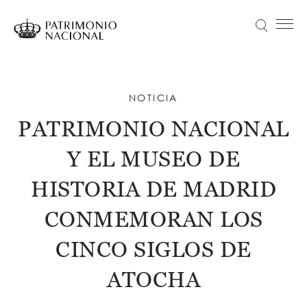
Pasar
al
Buscar
Menú principal
contenido
principal
Navegación
Idiomas
VISITA
principal
disponibles
ACTUALIDAD
NOTICIA
Objetivo Patrimonio. Concurso de fotografía Infanta Sofía
PATRIMONIO NACIONAL
COLECCIONES
Y EL MUSEO DE
APRENDE
NOSOTROS
HISTORIA DE MADRID
TRANSPARENCIA
CONMEMORAN LOS
Información institucional, organizativa, de planificación y registro de actividades de tratamiento
CINCO SIGLOS DE
ENTRADAS
ATOCHA