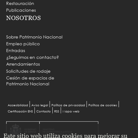
Restauración
Publicaciones
NOSOTROS
Sobre Patrimonio Nacional
Empleo público
Entradas
¿Seguimos en contacto?
Arrendamientos
Solicitudes de rodaje
Cesión de espacios de
Patrimonio Nacional
MENU
Accesibilidad
Aviso legal
Política de privacidad
Política de cookies
Certificación ENS
Contacto
RSS
Mapa web
PIE
Este sitio web utiliza cookies para mejorar su