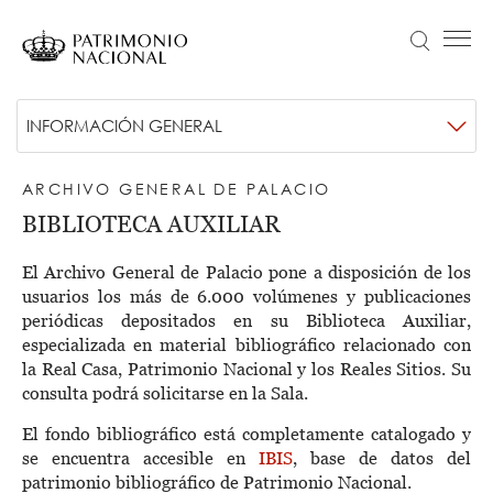
Pasar
al
Buscar
Menú principal
contenido
principal
Navegación
Idiomas
VISITA
Submenú
INFORMACIÓN GENERAL
principal
disponibles
ACTUALIDAD
-
Objetivo Patrimonio. Concurso de fotografía Infanta Sofía
ARCHIVO GENERAL DE PALACIO
Archivo
COLECCIONES
BIBLIOTECA AUXILIAR
General
APRENDE
El Archivo General de Palacio pone a disposición de los
de
NOSOTROS
usuarios los más de 6.000 volúmenes y publicaciones
periódicas depositados en su Biblioteca Auxiliar,
Palacio
TRANSPARENCIA
especializada en material bibliográfico relacionado con
Información institucional, organizativa, de planificación y registro de actividades de tratamiento
la Real Casa, Patrimonio Nacional y los Reales Sitios. Su
ENTRADAS
consulta podrá solicitarse en la Sala.
El fondo bibliográfico está completamente catalogado y
se encuentra accesible en
IBIS
, base de datos del
patrimonio bibliográfico de Patrimonio Nacional.