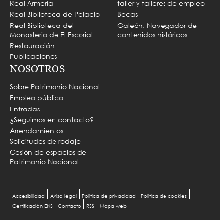
Real Armería
taller y talleres de empleo
Real Biblioteca de Palacio
Becas
Real Biblioteca del
Galeón. Navegador de
Monasterio de El Escorial
contenidos históricos
Restauración
Publicaciones
NOSOTROS
Sobre Patrimonio Nacional
Empleo público
Entradas
¿Seguimos en contacto?
Arrendamientos
Solicitudes de rodaje
Cesión de espacios de
Patrimonio Nacional
Menu
Accesibilidad
Aviso legal
Política de privacidad
Política de cookies
Certificación ENS
Contacto
RSS
Mapa web
Pie