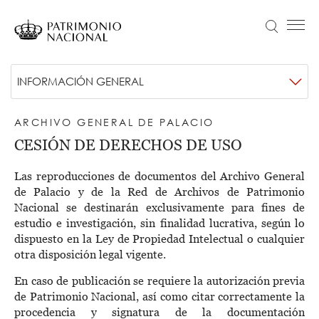
Pasar
al
Buscar
Menú principal
contenido
principal
Navegación
Idiomas
VISITA
Submenú
INFORMACIÓN GENERAL
principal
disponibles
ACTUALIDAD
-
Objetivo Patrimonio. Concurso de fotografía Infanta Sofía
ARCHIVO GENERAL DE PALACIO
Archivo
COLECCIONES
CESIÓN DE DERECHOS DE USO
General
APRENDE
Las reproducciones de documentos del Archivo General
de
NOSOTROS
de Palacio y de la Red de Archivos de Patrimonio
Nacional se destinarán exclusivamente para fines de
Palacio
TRANSPARENCIA
estudio e investigación, sin finalidad lucrativa, según lo
Información institucional, organizativa, de planificación y registro de actividades de tratamiento
dispuesto en la Ley de Propiedad Intelectual o cualquier
ENTRADAS
otra disposición legal vigente.
En caso de publicación se requiere la autorización previa
de Patrimonio Nacional, así como citar correctamente la
procedencia y signatura de la documentación