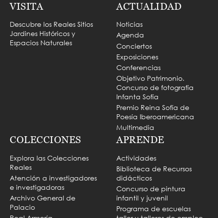
VISITA
ACTUALIDAD
Descubre los Reales Sitios
Noticias
Jardines Históricos y
Agenda
Espacios Naturales
Conciertos
Exposiciones
Conferencias
Objetivo Patrimonio.
Concurso de fotografía
Infanta Sofía
Premio Reina Sofía de
Poesía Iberoamericana
Multimedia
COLECCIONES
APRENDE
Explora las Colecciones
Actividades
Reales
Biblioteca de Recursos
Atención a investigadores
didácticos
e investigadoras
Concurso de pintura
Archivo General de
infantil y juvenil
Palacio
Programa de escuelas
Real Armería
taller y talleres de empleo