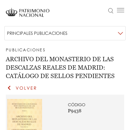
Pasar
al
Buscar
Menú principal
contenido
principal
Navegación
Idiomas
VISITA
Submenú
PRINCIPALES PUBLICACIONES
principal
disponibles
ACTUALIDAD
-
Objetivo Patrimonio. Concurso de fotografía Infanta Sofía
PUBLICACIONES
Publicaciones
COLECCIONES
ARCHIVO DEL MONASTERIO DE LAS
APRENDE
DESCALZAS REALES DE MADRID:
CATÁLOGO DE SELLOS PENDIENTES
NOSOTROS
VOLVER
TRANSPARENCIA
Información institucional, organizativa, de planificación y registro de actividades de tratamiento
ENTRADAS
CÓDIGO
P9438