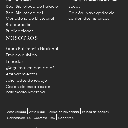
Real Biblioteca de Palacio
Becas
Real Biblioteca del
Galeón. Navegador de
Monasterio de El Escorial
contenidos históricos
Restauración
Publicaciones
NOSOTROS
Sobre Patrimonio Nacional
Empleo público
Entradas
¿Seguimos en contacto?
Arrendamientos
Solicitudes de rodaje
Cesión de espacios de
Patrimonio Nacional
Menu
Accesibilidad
Aviso legal
Política de privacidad
Política de cookies
Certificación ENS
Contacto
RSS
Mapa web
Pie