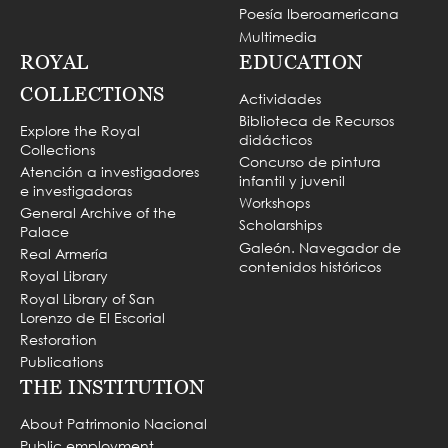
Poesía Iberoamericana
Multimedia
ROYAL
EDUCATION
COLLECTIONS
Actividades
Biblioteca de Recursos
Explore the Royal
didácticos
Collections
Concurso de pintura
Atención a investigadores
infantil y juvenil
e investigadoras
Workshops
General Archive of the
Scholarships
Palace
Galeón. Navegador de
Real Armería
contenidos históricos
Royal Library
Royal Library of San
Lorenzo de El Escorial
Restoration
Publications
THE INSTITUTION
About Patrimonio Nacional
Public employment