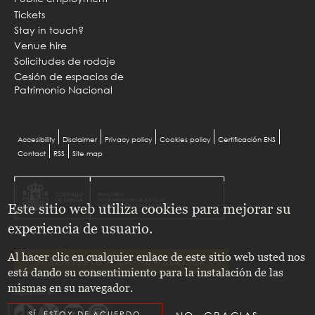
Tickets
Stay in touch?
Venue hire
Solicitudes de rodaje
Cesión de espacios de
Patrimonio Nacional
Menu
Accesibility
Disclaimer
Privacy policy
Cookies policy
Certificación ENS
Contact
RSS
Site map
Pie
Este sitio web utiliza cookies para mejorar su
experiencia de usuario.
Al hacer clic en cualquier enlace de este sitio web usted nos
SUSCRÍBETE A LA NEWSLETTER
está dando su consentimiento para la instalación de las
mismas en su navegador.
Síguenos en
SÍ, ESTOY DE ACUERDO