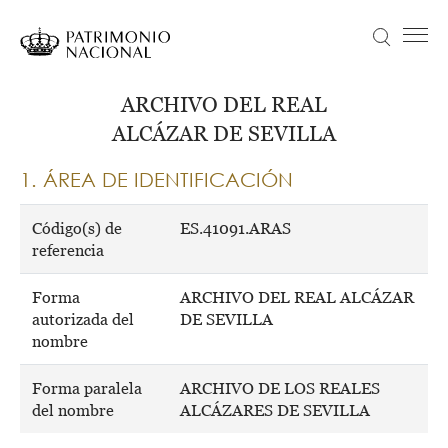
Skip
to
Search
Menú principal
main
content
Navegación
Idiomas
VISIT
ARCHIVO DEL REAL
principal
disponibles
ALCÁZAR DE SEVILLA
NEWS
Objetivo Patrimonio. Concurso de fotografía Infanta Sofía
1. ÁREA DE IDENTIFICACIÓN
COLLECTION
EDUCATION
Código(s) de
ES.41091.ARAS
referencia
ABOUT US
Forma
ARCHIVO DEL REAL ALCÁZAR
TRANSPARENCIA
autorizada del
DE SEVILLA
Información institucional, organizativa, de planificación y registro de actividades de tratamiento
nombre
TICKETS
Forma paralela
ARCHIVO DE LOS REALES
del nombre
ALCÁZARES DE SEVILLA