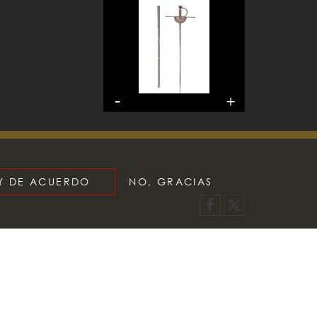
OY DE ACUERDO
NO, GRACIAS
Facebook
X
les y renacentistas, en
cedió a la reordenación
e se reprodujeran armas