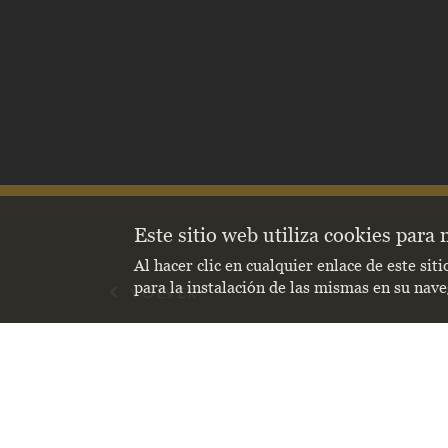
Este sitio web utiliza cookies para
Al hacer clic en cualquier enlace de este si
para la instalación de las mismas en su nav
keyboard_arrow_left
VOLVER
En la segunda mitad de
parte por el espíritu 
de las principales col