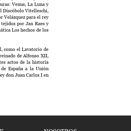
turas: Venus, La Luna y
l Discóbolo Vitelleschi,
or Velázquez para el rey
, tejidos por Jan Raes y
ática Los hechos de los
l, como el Lavatorio de
reinado de Alfonso XII,
es actos de la historia
n de España a la Unión
ey don Juan Carlos I en