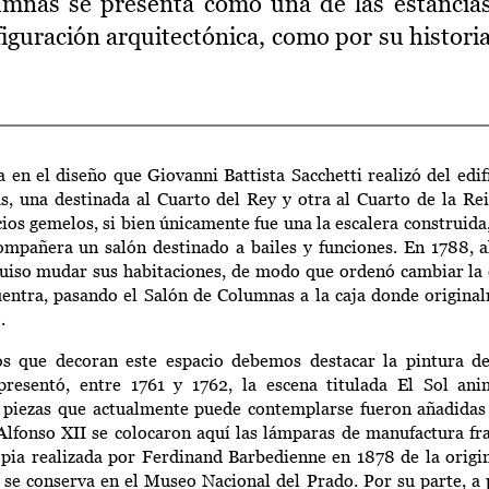
umnas se presenta como una de las estancias
iguración arquitectónica, como por su historia
en el diseño que Giovanni Battista Sacchetti realizó del edifi
s, una destinada al Cuarto del Rey y otra al Cuarto de la Rei
ios gemelos, si bien únicamente fue una la escalera construida,
mpañera un salón destinado a bailes y funciones. En 1788, a
uiso mudar sus habitaciones, de modo que ordenó cambiar la 
entra, pasando el Salón de Columnas a la caja donde origina
o.
s que decoran este espacio debemos destacar la pintura de
resentó, entre 1761 y 1762, la escena titulada El Sol ani
e piezas que actualmente puede contemplarse fueron añadidas
Alfonso XII se colocaron aquí las lámparas de manufactura fra
copia realizada por Ferdinand Barbedienne en 1878 de la orig
se conserva en el Museo Nacional del Prado. Por su parte, a p