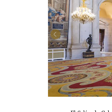
Item
2
of