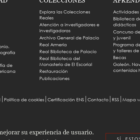
AD
COLECCIONES
APREND
Explora las Colecciones
Actividades
Reales
Biblioteca d
Atención a investigadores e
didácticos
investigadoras
Concurso de 
Archivo General de Palacio
y juvenil
Real Armería
Programa de 
onio.
y talleres d
Real Biblioteca de Palacio
ografía
Becas
Real Biblioteca del
Monasterio de El Escorial
Galeón. Na
fía de
contenidos h
ericana
Restauración
Publicaciones
d
Política de cookies
Certificación ENS
Contacto
RSS
Mapa 
 mejorar su experiencia de usuario.
SÍ, EST