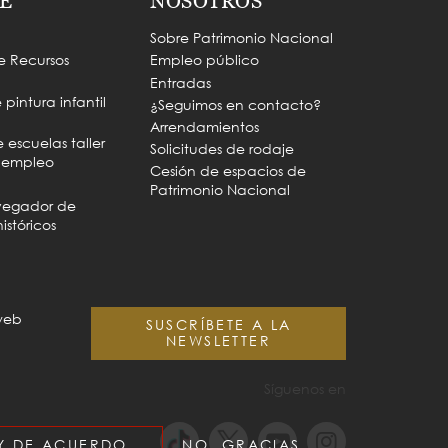
E
NOSOTROS
Sobre Patrimonio Nacional
e Recursos
Empleo público
Entradas
pintura infantil
¿Seguimos en contacto?
Arrendamientos
escuelas taller
Solicitudes de rodaje
e empleo
Cesión de espacios de
Patrimonio Nacional
vegador de
istóricos
web
SUSCRÍBETE A LA
NEWSLETTER
Síguenos en
OY DE ACUERDO
NO, GRACIAS