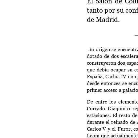
El Salón de Col
3
tanto por su conf
de Madrid.
Su origen se encuentra 
dotado de dos escalera
construyeron dos espac
que debía ocupar su co
España, Carlos IV no q
desde entonces se encu
primer acceso a palaci
De entre los elemento
Corrado Giaquinto rep
estaciones. El resto d
durante el reinado de 
Carlos V y el Furor, 
Leoni que actualmente 