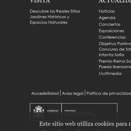
VISITA
ACTUALID
Descubre los Reales Sitios
Noticias
Jardines Históricos y
Agenda
Espacios Naturales
Conciertos
Exposiciones
Conferencias
Objetivo Patrim
Concurso de fot
Infanta Sofía
Premio Reina So
Poesía Iberoam
Multimedia
Accesibilidad
Aviso legal
Política de privacida
Menu
Pie
Este sitio web utiliza cookies para