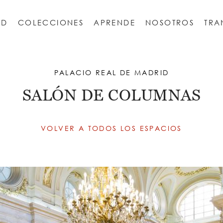
AD
COLECCIONES
APRENDE
NOSOTROS
TRA
ESCORIAL
 Escorial
REAL SITIO DE LA GRANJA DE SAN ILDEFONSO
Monasterio de San Jerónimo de Yuste
PALACIO REAL DE MADRID
SALÓN DE COLUMNAS
VOLVER A TODOS LOS ESPACIOS