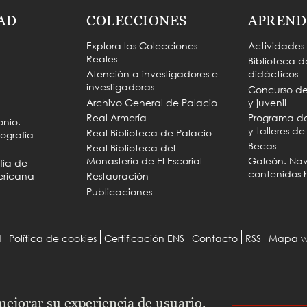
AD
COLECCIONES
APREND
Explora las Colecciones
Actividades
Reales
Biblioteca d
Atención a investigadores e
didácticos
investigadoras
Concurso de 
Archivo General de Palacio
y juvenil
Real Armería
Programa de 
onio.
y talleres d
Real Biblioteca de Palacio
ografía
Becas
Real Biblioteca del
Monasterio de El Escorial
Galeón. Na
fía de
contenidos h
ericana
Restauración
Publicaciones
d
Política de cookies
Certificación ENS
Contacto
RSS
Mapa 
 mejorar su experiencia de usuario.