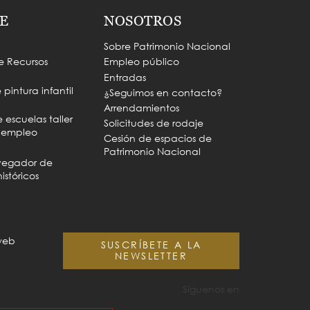
E
NOSOTROS
Sobre Patrimonio Nacional
e Recursos
Empleo público
Entradas
pintura infantil
¿Seguimos en contacto?
Arrendamientos
escuelas taller
Solicitudes de rodaje
e empleo
Cesión de espacios de
Patrimonio Nacional
vegador de
istóricos
web
SUSCRÍBETE A LA
NEWSLETTER
Síguenos en