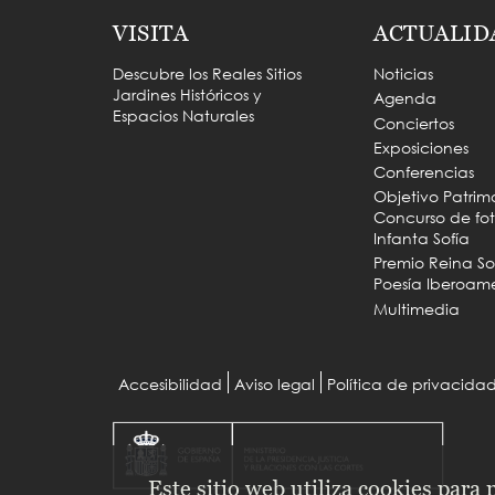
VISITA
ACTUALID
Descubre los Reales Sitios
Noticias
Jardines Históricos y
Agenda
Espacios Naturales
Conciertos
Exposiciones
Conferencias
Objetivo Patrim
Concurso de fot
Infanta Sofía
Premio Reina So
Poesía Iberoam
Multimedia
Accesibilidad
Aviso legal
Política de privacida
Menu
Pie
Este sitio web utiliza cookies para