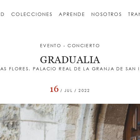
AD
COLECCIONES
APRENDE
NOSOTROS
TRA
ESCORIAL
 Escorial
REAL SITIO DE LA GRANJA DE SAN ILDEFONSO
Monasterio de San Jerónimo de Yuste
EVENTO - CONCIERTO
GRADUALIA
LAS FLORES. PALACIO REAL DE LA GRANJA DE SAN 
16
/ JUL / 2022