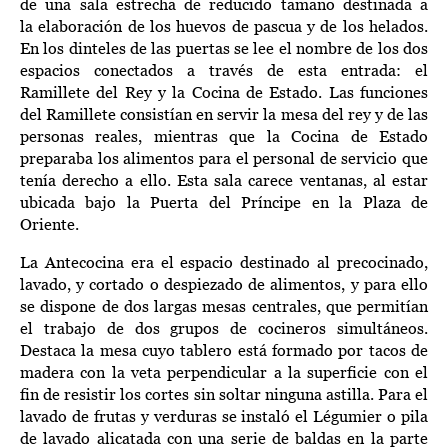
de
una sala estrecha de reducido tamaño destinada a
la
elabora
ción de los
huevos de pascua y
de
los
helados
.
En los dinteles de las puertas
se
lee el nombre de los dos
espacios conectados a través de esta entrada:
el
Ramillete del Rey y la Cocina de Estado
. Las funciones
del Ramillete
consistían en
servir la mesa del rey y
de
las
personas reales,
mientras que
la Cocina de Estado
preparaba los alimentos para el personal de servicio que
tenía derecho a ello.
Esta sala carece ventanas, al estar
ubicada
bajo la Puerta del Príncipe en la Plaza de
Oriente.
La A
ntecocina era el espacio
de
stinado
al precocinado,
lavado,
y
cortado o despiezado de alimentos
, y para ello
se
dispone de
dos largas mesas centrales, que permitían
el trabajo de dos grupos de cocineros
simultáneos.
Destaca
la mesa
cuyo
tablero
está formado por
tacos de
madera con la veta perpendicular a la superficie con el
fin de resistir los cortes sin soltar ninguna astilla
.
Para el
lavado de
frutas y verduras
se
instaló
el
Légumier
o pila
de lavado
alicatada
con una serie de
baldas e
n
la
parte