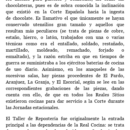
chocolateras
, pues es de sobra conocida la inclinación
que existió en la Corte Española
hacia
l
a ingesta
de
chocolate
.
E
s llamativo el que únicamente se hayan
conservado
utensilios
gran
tamaño
y aquellos que
resultan
más peculiares
(
se trata de
piezas
de cobre,
estaño, hierro, o latón, trabajados con una o varias
técnicas como era el entallado, soldado, restañado,
martillado, moldeado, remachado, forjado o
esmaltado
)
,
y
la razón estriba en que
en tiempos de
guerra
s
e suministra
ba
a los ejércitos baterías de cocina
de uso diario.
Asimismo, en los anaqueles de las
sucesivas salas, hay
piezas procedentes de El Pardo,
Aranjuez
,
L
a Granja,
y El Escorial, según se lee en las
correspondientes grabaciones de las piezas, dando
cuenta con ello, de que en todos los Reales Sitios
existieron cocinas para dar servicio
a la Corte durante
las Jornadas estacionales.
El
Taller de
R
epostería
fue o
riginalmente la entrada
principal a las dependencias de la Real Cocina
: se trata