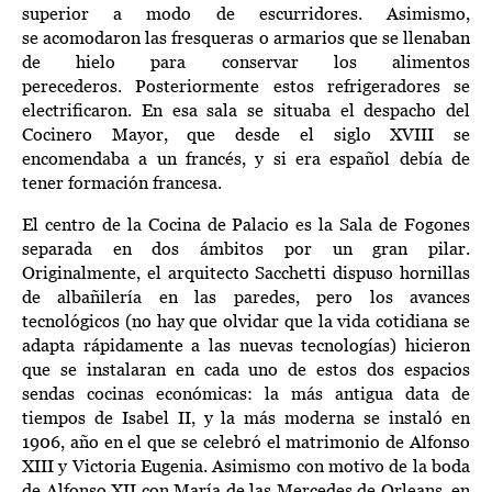
superior
a modo de escurridores. Asimismo,
se
acomodaron
las
fresqueras
o armarios que s
e
llenaban
de hielo para conservar los alimentos
perecederos.
Posteriormente estos refrigeradores se
electrificaron
.
En esa sala se situaba el despacho del
Cocinero Mayor, que
desde
el siglo XVIII se
encomendaba a un francés, y si era español debía de
tener formación francesa.
El
centro de la C
ocina
de Palacio
es la Sala de Fogones
separada en dos ámbitos por un gran
pilar.
Originalmente, el arquitecto
Sacchetti
dispuso hornillas
de albañilería en las paredes,
pero los avances
tecnológicos (no hay que olvidar que l
a vida
cotidian
a
se
adapta rápidamente a las nuevas tecnologías) hicieron
que se instalaran en cada uno de estos dos espacios
sendas cocinas económicas:
la más antigua data de
tiempos de Isabel II, y la más moderna se instaló en
1906, año en el que se celebró el matrimonio de Alfonso
XIII y Victoria Eugenia.
Asimismo con motivo de la boda
de
Alfonso XII
con María de las Mercedes de Orleans, en