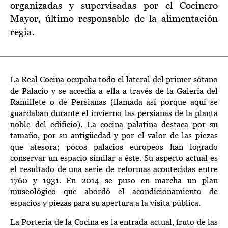
organizadas y supervisadas por el Cocinero
Mayor, último responsable de la alimentación
regia.
La
Real Cocina
ocupaba todo el lateral del primer sótano
de Palacio y se accedía a ella a través de la Galería del
Ramillete
o
de
P
ersianas (llamada así
porque aquí se
guardaban durante el invierno las persianas de la planta
noble del
edificio). La cocina palatina destaca por su
tamaño, por su antigüedad y por el valor de las piezas
que
atesora
; p
ocos palacios europeos
han logrado
conservar
un espacio
similar a éste.
Su aspecto actual es
el resultado de un
a serie
de reformas
acontecidas
entre
1760 y
1931. En 2014 se
puso en marcha un plan
museológico que abordó el acondicionamiento de
espacios y piezas para su apertura a la visita pública.
La
Portería de la Cocina es la
entrada
actual
,
fruto de las