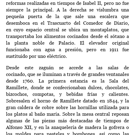
reformas realizadas en tiempos de Isabel II, pero
no fue
siempre la principal. A
l
a derecha se vislumbra
una
pequeña puerta
de la que sale una
escalera
que
desemboca en el
Trascuarto del Comedor de Diario
,
en
cuyo
espacio central
se ubica
un montaplatos
,
que
transportaba los alimentos cocinados desde el sótano a
la planta noble de Palacio. E
l
elevador
original
funcionaba
con
agua a presión, pero en 1911 fue
sustituido por uno eléctrico.
Desde este zaguán se accede a l
a
s salas de
cocinado,
que
se iluminan a través de
grandes ventanales
desde 1760.
La primera estancia es la Sala del
Ramillete,
donde se confeccionaban
dulces, chocolates,
bizcochos, compotas,
y
bebidas frías y calientes
.
S
obresalen
el horno de Ramillete datado en 1844
,
y la
gran caldera de cobre sobre las hornillas utilizada para
los platos al baño maría
.
Sobre la mesa central reposan
a
lgunas de las piezas
más destacadas
de tiempos de
Alfonso XII
, y en la anaquelería de madera l
a
gofrera
o
los moldes para pasteles y bombones
, así como
las