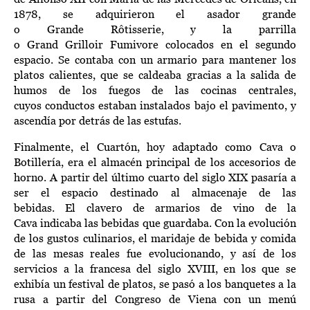
1878, se adquirieron
el asador grande
o
Grande
Rôtisserie
,
y la parrilla
o
Grand
Grilloir
Fumivore
colocados e
n e
l
segundo
espacio
.
Se contaba con un
armario para mantener los
platos calientes
,
que se caldeaba gracias a la salida de
humos de los fuego
s de las cocinas centrales,
cuyos
c
onductos
estaba
n
instalad
os
bajo el pavimento, y
ascendía por detrás de las estufas.
Finalmente, e
l Cuartón, hoy adaptado como Cava o
Botillería, era el almacén principal de los accesorios de
horno. A partir del último cuarto del siglo X
I
X pasaría a
ser el espacio destinado al almacenaje de las
bebidas.
E
l
clavero de armarios de vino de la
Cava
indicaba las bebidas que
guardaba. Con la evolución
de los gustos culinarios, el maridaje de bebida y comida
de las mesas reales fue evolucionando, y así de los
servicios a la francesa del siglo XVIII, en los que se
exhibía un festival de platos, se pasó a los banquetes a la
rusa a partir del Congreso de Viena con un menú