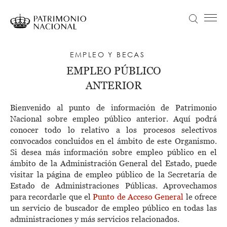
Pasar
al
Buscar
Menú principal
contenido
principal
Navegación
Idiomas
VISITA
EMPLEO Y BECAS
principal
disponibles
EMPLEO PÚBLICO
ACTUALIDAD
ANTERIOR
Objetivo Patrimonio. Concurso de fotografía Infanta Sofía
COLECCIONES
Bienvenido al punto de información de Patrimonio
APRENDE
Nacional sobre empleo público anterior. Aquí podrá
conocer todo lo relativo a los procesos selectivos
NOSOTROS
convocados concluidos en el ámbito de este Organismo.
Si desea más información sobre empleo público en el
TRANSPARENCIA
ámbito de la Administración General del Estado, puede
Información institucional, organizativa, de planificación y registro de actividades de tratamiento
visitar la página de empleo público de la Secretaría de
ENTRADAS
Estado de Administraciones Públicas. Aprovechamos
para recordarle que el
Punto de Acceso General
le ofrece
un servicio de buscador de empleo público en todas las
administraciones y más servicios relacionados.